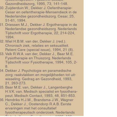
Gezond­heidszorg, 1995, 73, 141-148.
Zuijderduin W., Dekker J. Oefentherapie-
Cesar en oefentherapie-Mensendieck in de
Nederlandse gezondheidszorg. Cesar, 25,
51-61, 1994.
Driessen M.J., Dekker J. Ergotherapie in de
Nederlandse gezondheids­zorg. Neder­lands
Tijdschrift voor Ergotherapie, 22, 214-224,
1994.
Wiel H.B.M. van der, Dekker J. (red.).
Chronisch ziek, relaties en seksualiteit.
Patient Care (special issue), 1994, 21 (8).
Valk R.W.A. van der, Dekker J., Baar M.E.
Fysiotherapie en Thuis­zorg. Nederlands
Tijdschrift voor Fysiotherapie, 1994, 105, 2-
8.
Dekker J. Psychologie en paramedische
zorg: raakvlakken en mogelijk­heden tot uit­
wisseling. Gedrag en Gezondheid, 1993,
21, 263-273.
Baar M.E. van, Dekker J., Langenberghe
H.V.K. van. Medisch specialist en fysiothera­
peut. Medisch Contact, 1993, 48, 851-853.
Hendriks H.J.M., Brandsma J.W., Wagner
C., Dekker J., Oostendorp R.A.B. Eerste
ervaringen met het consultatief
fysiotherapeutisch onderzoek. Nederlands
Tijdschrift voor Fysiotherapie, 1993, 103,