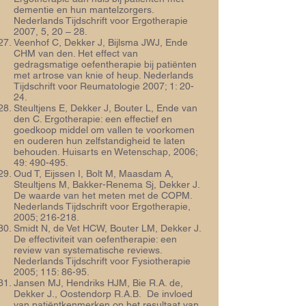
dementie en hun mantelzorgers.
Nederlands Tijdschrift voor Ergotherapie
2007, 5, 20 – 28.
Veenhof C, Dekker J, Bijlsma JWJ, Ende
CHM van den. Het effect van
gedragsmatige oefentherapie bij patiënten
met artrose van knie of heup. Nederlands
Tijdschrift voor Reumatologie 2007; 1: 20-
24.
Steultjens E, Dekker J, Bouter L, Ende van
den C. Ergotherapie: een effectief en
goedkoop middel om vallen te voorkomen
en ouderen hun zelfstandigheid te laten
behouden. Huisarts en Wetenschap, 2006;
49: 490-495.
Oud T, Eijssen I, Bolt M, Maasdam A,
Steultjens M, Bakker-Renema Sj, Dekker J.
De waarde van het meten met de COPM.
Nederlands Tijdschrift voor Ergotherapie,
2005; 216-218.
Smidt N, de Vet HCW, Bouter LM, Dekker J.
De effectiviteit van oefentherapie: een
review van systematische reviews.
Nederlands Tijdschrift voor Fysiotherapie
2005; 115: 86-95.
Jansen MJ, Hendriks HJM, Bie R.A. de,
Dekker J., Oostendorp R.A.B. De invloed
van patiëntkenmerken op het resultaat van