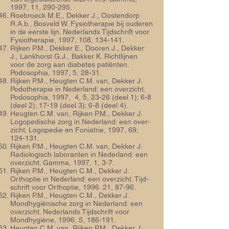
1997, 11, 290-295.
Roebroeck M.E., Dekker J., Oostendorp
R.A.b., Bosveld W. Fysiotherapie bij ouderen
in de eerste lijn. Nederlands Tijdschrift voor
Fysiotherapie, 1997, 108, 134-141.
Rijken P.M., Dekker E., Dooren J., Dekker
J., Lankhorst G.J., Bakker K. Richtlijnen
voor de zorg aan diabetes patiënten.
Podosophia, 1997, 5, 28-31.
Rijken P.M., Heugten C.M. van, Dekker J.
Podotherapie in Nederland: een overzicht.
Podosophia, 1997, 4, 5, 23-26 (deel 1); 6-8
(deel 2); 17-19 (deel 3); 6-8 (deel 4).
Heugten C.M. van, Rijken P.M., Dekker J.
Logopedische zorg in Nederland: een over­
zicht. Logopedie en Foniatrie, 1997, 69,
124-131.
Rijken P.M., Heugten C.M. van, Dekker J.
Radiologisch laboranten in Nederland: een
overzicht. Gamma, 1997, 1, 3-7.
Rijken P.M., Heugten C.M., Dekker J.
Orthoptie in Nederland: een overzicht. Tijd­
schrift voor Orthoptie, 1996. 21, 87-96.
Rijken P.M., Heugten C.M., Dekker J.
Mondhygiënische zorg in Nederland: een
over­zicht. Nederlands Tijdschrift voor
Mondhygiëne, 1996, 5, 186-191.
Heugten C.M. van, Rijken P.M., Dekker J.