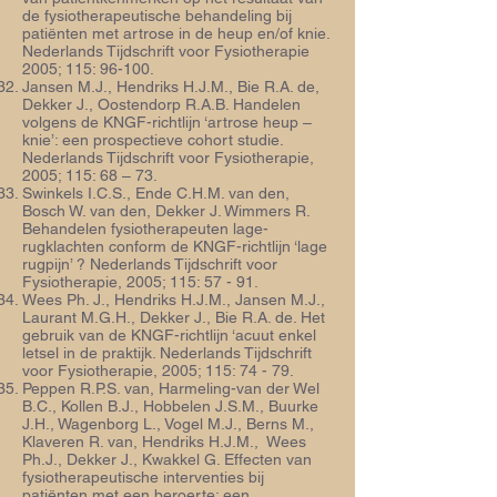
de fysiotherapeutische behandeling bij
patiënten met artrose in de heup en/of knie.
Nederlands Tijdschrift voor Fysiotherapie
2005; 115: 96-100.
Jansen M.J., Hendriks H.J.M., Bie R.A. de,
Dekker J., Oostendorp R.A.B. Handelen
volgens de KNGF-richtlijn ‘artrose heup –
knie’: een prospectieve cohort studie.
Nederlands Tijdschrift voor Fysiotherapie,
2005; 115: 68 – 73.
Swinkels I.C.S., Ende C.H.M. van den,
Bosch W. van den, Dekker J. Wimmers R.
Behandelen fysiotherapeuten lage-
rugklachten conform de KNGF-richtlijn ‘lage
rugpijn’ ? Nederlands Tijdschrift voor
Fysiotherapie, 2005; 115: 57 - 91.
Wees Ph. J., Hendriks H.J.M., Jansen M.J.,
Laurant M.G.H., Dekker J., Bie R.A. de. Het
gebruik van de KNGF-richtlijn ‘acuut enkel
letsel in de praktijk. Nederlands Tijdschrift
voor Fysiotherapie, 2005; 115: 74 - 79.
Peppen R.P.S. van, Harmeling-van der Wel
B.C., Kollen B.J., Hobbelen J.S.M., Buurke
J.H., Wagenborg L., Vogel M.J., Berns M.,
Klaveren R. van, Hendriks H.J.M., Wees
Ph.J., Dekker J., Kwakkel G. Effecten van
fysiotherapeutische interventies bij
patiënten met een beroerte: een