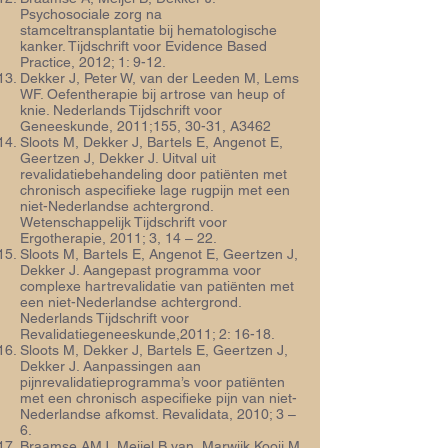
Psychosociale zorg na
stamceltransplantatie bij hematologische
kanker. Tijdschrift voor Evidence Based
Practice, 2012; 1: 9-12.
Dekker J, Peter W, van der Leeden M, Lems
WF. Oefentherapie bij artrose van heup of
knie. Nederlands Tijdschrift voor
Geneeskunde, 2011;155, 30-31, A3462
Sloots M, Dekker J, Bartels E, Angenot E,
Geertzen J, Dekker J. Uitval uit
revalidatiebehandeling door patiënten met
chronisch aspecifieke lage rugpijn met een
niet-Nederlandse achtergrond.
Wetenschappelijk Tijdschrift voor
Ergotherapie, 2011; 3, 14 – 22.
Sloots M, Bartels E, Angenot E, Geertzen J,
Dekker J. Aangepast programma voor
complexe hartrevalidatie van patiënten met
een niet-Nederlandse achtergrond.
Nederlands Tijdschrift voor
Revalidatiegeneeskunde,2011; 2: 16-18.
Sloots M, Dekker J, Bartels E, Geertzen J,
Dekker J. Aanpassingen aan
pijnrevalidatieprogramma’s voor patiënten
met een chronisch aspecifieke pijn van niet-
Nederlandse afkomst. Revalidata, 2010; 3 –
6.
Braamse AMJ, Meijel B van, Marwijk Kooij M