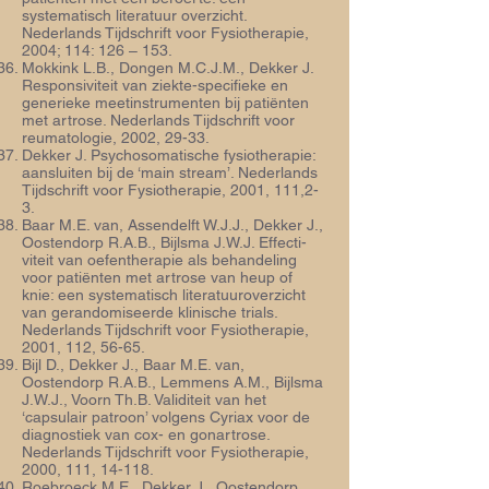
systematisch literatuur overzicht.
Nederlands Tijdschrift voor Fysiotherapie,
2004; 114: 126 – 153.
Mokkink L.B., Dongen M.C.J.M., Dekker J.
Responsiviteit van ziekte-specifieke en
generieke meetinstrumenten bij patiënten
met artrose. Nederlands Tijdschrift voor
reumatologie, 2002, 29-33.
Dekker J. Psychosomatische fysiotherapie:
aansluiten bij de ‘main stream’. Nederlands
Tijdschrift voor Fysiotherapie, 2001, 111,2-
3.
Baar M.E. van, Assendelft W.J.J., Dekker J.,
Oostendorp R.A.B., Bijlsma J.W.J. Effecti­
viteit van oefentherapie als behandeling
voor patiënten met artrose van heup of
knie: een systematisch literatuuroverzicht
van gerandomiseerde klinische trials.
Nederlands Tijdschrift voor Fysiotherapie,
2001, 112, 56-65.
Bijl D., Dekker J., Baar M.E. van,
Oostendorp R.A.B., Lemmens A.M., Bijlsma
J.W.J., Voorn Th.B. Validiteit van het
‘capsulair patroon’ volgens Cyriax voor de
diagnostiek van cox- en gon­artrose.
Nederlands Tijdschrift voor Fysiotherapie,
2000, 111, 14-118.
Roebroeck M.E., Dekker J., Oostendorp