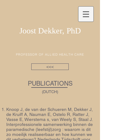
Joost Dekker, PhD
PROFESSOR OF ALLIED HEALTH CARE
<<<
PUBLICATIONS
(DUTCH)
Knoop J, de van der Schueren M, Dekker J,
de Kruiff A, Nauman E, Ostelo R, Ratter J,
Vasse E, Wierstema s, van Weely S, Staal J.
Interprofessionele samenwerking binnen de
paramedische (leefstijl)zorg : waarom is dit
zo moeilijk realiseerbaar en hoe kunnen we
dit verbeteren? Nederlands Tijdschrift voor