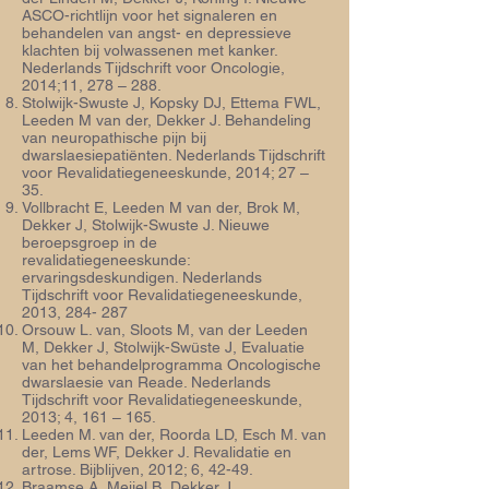
ASCO-richtlijn voor het signaleren en
behandelen van angst- en depressieve
klachten bij volwassenen met kanker.
Nederlands Tijdschrift voor Oncologie,
2014;11, 278 – 288.
Stolwijk-Swuste J, Kopsky DJ, Ettema FWL,
Leeden M van der, Dekker J. Behandeling
van neuropathische pijn bij
dwarslaesiepatiënten. Nederlands Tijdschrift
voor Revalidatiegeneeskunde, 2014; 27 –
35.
Vollbracht E, Leeden M van der, Brok M,
Dekker J, Stolwijk-Swuste J. Nieuwe
beroepsgroep in de
revalidatiegeneeskunde:
ervaringsdeskundigen. Nederlands
Tijdschrift voor Revalidatiegeneeskunde,
2013, 284- 287
Orsouw L. van, Sloots M, van der Leeden
M, Dekker J, Stolwijk-Swüste J, Evaluatie
van het behandelprogramma Oncologische
dwarslaesie van Reade. Nederlands
Tijdschrift voor Revalidatiegeneeskunde,
2013; 4, 161 – 165.
Leeden M. van der, Roorda LD, Esch M. van
der, Lems WF, Dekker J. Revalidatie en
artrose. Bijblijven, 2012; 6, 42-49.
Braamse A, Meijel B, Dekker J.