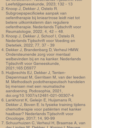
Leefstijlgeneeskunde, 2023; 132 - 13
Knoop J, Dekker J, Ostelo R.
Subgroepspecificieke aanpak van
oefentherapie bij knieartrose leidt niet tot
betere uitkomkstenm dan reguliere
oefentherapie. Nederlands Tijdschrift voor
Reumatologie, 2022, 4, 42 – 48.
Knoop J, Dekker J, Schoof I, Ostelo R.
Nederlands Tijdschrift voor Voeding en
Dietetiek, 2022; 77, 37 - 39
Dekker J, Brandenbarg D, Verheul HMW.
Ondersteunende zorg voor mentaal
welbevinden bij en na kanker. Nederlands
Tijdschrift voor Geneeskunde,
2021;165:D5977
Huijbrechts EJ, Dekker J, Tenten-
Diepenmaat M, Gerritsen M, van der leeden
M. Methodisch podotherapeutisch handelen
bij mensen met een reumatische
aandoening. Podosophia, 2021,
doi.org/10.1007/s12481-021-00307-4
Lankhorst K, Geleijn E, Huijsmans R,
Dekker J, Boven E. Is fysieke training tijdens
chemotherapie voor patiënten met kanker
haalbaar? Nederlands Tijdschrift voor
Oncologie, 2017; 14, 90-99
Schuurhuizen C, Verheul H, Braamse A, van
der Linden M, Dekker J, Koning I. Nieuwe