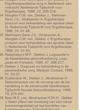
Ergotherapeutische zorg in Nederland: een
overzicht. Nederlands Tijdschrift voor
Ergotherapie, 1996, 24, 205-216.
Heugten C.M. van, Dekker J., Stehman-
Saris J.C., Kinébanian A. Ergotherapie
proto­col voor behandeling van apraxie (deel
II). Nederlands Tijdschrift voor Ergotherapie,
1996, 24, 61-68.
Stehmann-Saris J.C., Kinébanian A.,
Heugten C.M. van, Dekker J. Ergotherapie
proto­col voor behandeling van apraxia (deel
I). Nederlands Tijdschrift voor Ergotherapie,
1996, 24, 51-60.
Raaijmakers M.F., Dekker J. Logopedie in
de Nederlandse gezondheidszorg. Logo­
pedie en Foniatrie, 1995, 67, 206-217.
Dekker J. Diagnose en behandeling in de
paramedische zorg. Medisch Contact, 1996,
51, 53-57.
Zuijderduin W., Dekker J., Abrahamse H.
Determinanten van de omvang van de be­
handeling in de extramurale fysiotherapie.
Tijdschrift Sociale Gezondheidszorg, 1995,
73, 274-281.
Baar M.E. van, Abrahamse H.Ph.H., Dekker
J. Geen effect van invoering van een nieuw
honoreringsstelsel op het handelen van
fysiotherapeuten. Tijdschrift Sociale