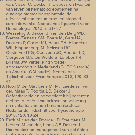
van, Visser O, Dekker J. Distress en kwaliteit
van leven bij hematologiepatiënten na
autologe stamceltransplantatie: de
effectiviteit van een internet en stepped-
care interventie. Nederlands Tijdschrift voor
Hematologie, 2010; 7: 31- 37.
Wesseling J, Dekker J, van den Berg WB,
Bierma-Zeinstra SM, Boers M, Cats HA,
Deckers P, Gorter KJ, Heuts PH, Hilberdink
WK, Kloppenburg M, Nelissen RG,
Oosterveld FG, Oostveen JC, Roorda LD,
Viergever MA, ten Wolde S, Lafeber FP,
Bijlsma JW. Vergelijking vroege-
artrosecohort in Nederland (CHECK-studie)
en Amerika OAI-studie). Nederlands
Tijdschrift voor Fysiotherapie 2010; 120: 33-
41.
Rooij M de, Steultjens MPM, Leeden m van
der, Maas T, Roorda LD, Dekker J.
Oefentherapie en comorbiditeit bij patiënten
met heup- en/of knie artrose: ontwikkeling
en evaluatie van een behandelprotocol.
Nederlands Tijdschrift voor Fysiotherapie
2010; 120: 16-24.
Esch M. van der, Roorda LD, Steultjens M,
Leeden M van der, Lems WF, Dekker J.
Diagnostiek en management van patiënten
met knie- en/of heupartrose in de tweede