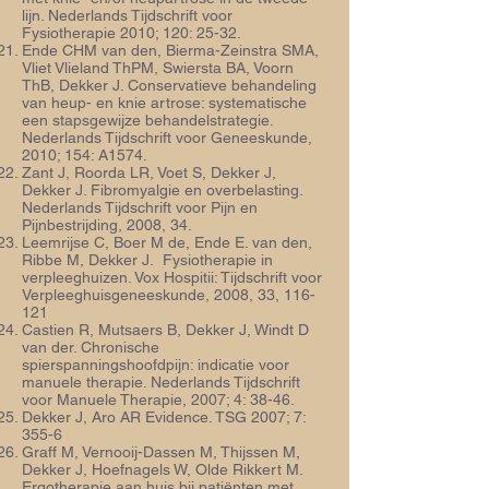
lijn. Nederlands Tijdschrift voor
Fysiotherapie 2010; 120: 25-32.
Ende CHM van den, Bierma-Zeinstra SMA,
Vliet Vlieland ThPM, Swiersta BA, Voorn
ThB, Dekker J. Conservatieve behandeling
van heup- en knie artrose: systematische
een stapsgewijze behandelstrategie.
Nederlands Tijdschrift voor Geneeskunde,
2010; 154: A1574.
Zant J, Roorda LR, Voet S, Dekker J,
Dekker J. Fibromyalgie en overbelasting.
Nederlands Tijdschrift voor Pijn en
Pijnbestrijding, 2008, 34.
Leemrijse C, Boer M de, Ende E. van den,
Ribbe M, Dekker J. Fysiotherapie in
verpleeghuizen. Vox Hospitii: Tijdschrift voor
Verpleeghuisgeneeskunde, 2008, 33, 116-
121
Castien R, Mutsaers B, Dekker J, Windt D
van der. Chronische
spierspanningshoofdpijn: indicatie voor
manuele therapie. Nederlands Tijdschrift
voor Manuele Therapie, 2007; 4: 38-46.
Dekker J, Aro AR Evidence. TSG 2007; 7:
355-6
Graff M, Vernooij-Dassen M, Thijssen M,
Dekker J, Hoefnagels W, Olde Rikkert M.
Ergotherapie aan huis bij patiënten met