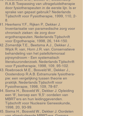
R.A.B. Toepassing van ultrageluidstherapie
door fy­sio­therapeuten in de eerste lijn. Is er
sprake van gepast gebruik? Nederlands
Tijdschrift voor Fysiotherapie, 1999, 110, 2-
8.
Heerkens Y.F., Rijken P., Dekker J.
Inventarisatie van paramedische zorg voor
chro­nisch zieken: de zorg door
ergotherapeuten. Nederlands Tijdschrift
voor Ergotherapie, 1998, 26, 144-150.
Zomerdijk T.E., Beetsma A.J., Dekker J.,
Wijck R. van, Horn J.R. van. Conservatieve
behandeling van het patellofemoraal
pijnsyndroom - Een systematisch
literatuuronderzoek. Nederlands Tijdschrift
voor Fysiotherapie, 1998, 109, 95-102.
Roebroeck M.E., Bosveld W., Dekker J.,
Oostendorp R.A.B. Extramurale fysiothera­
pie: een vergelijking tussen theorie en
praktijk. Nederlands Tijdschrift voor
Fysiotherapie, 1998, 109, 78-87.
Sixma H., Bosveld W., Dekker J. Opleiding
een '8', beroep een '8,5': oordelen van
MBRT'ers en hun leidinggevenden.
Tijdschrift voor Nucleaire Geneeskunde,
1998, 20, 93-99.
Sixma H., Bosveld W., Dekker J. Oordelen
van afgestudeerde MBRT-ers. Gamma,